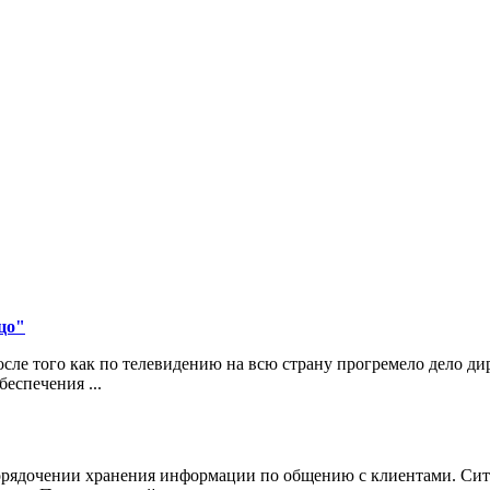
цо"
ле того как по телевидению на всю страну прогремело дело д
еспечения ...
порядочении хранения информации по общению с клиентами. Сит