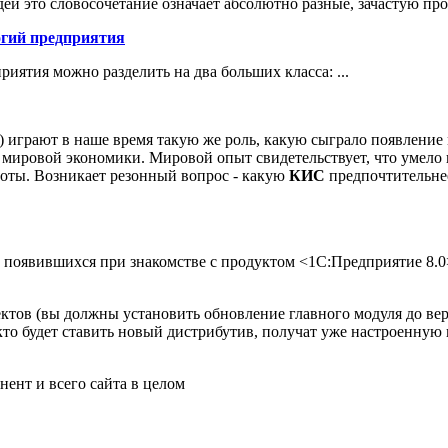
ей это словосочетание означает абсолютно разные, зачастую про
гий предприятия
ятия можно разделить на два больших класса: ...
) играют в наше время такую же роль, какую сыграло появлени
 мировой экономики. Мировой опыт свидетельствует, что умело
боты. Возникает резонный вопрос - какую
КИС
предпочтительнее
оявившихся при знакомстве с продуктом <1С:Предприятие 8.0> (
ов (вы должны установить обновление главного модуля до верси
кто будет ставить новый дистрибутив, получат уже настроенную
ент и всего сайта в целом