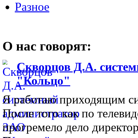
Разное
О нас говорят:
Скворцов Д.А. систе
"Кольцо"
Я работаю приходящим с
После того как по телеви
прогремело дело директо