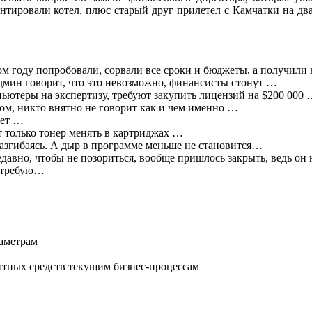
тировали котел, плюс старый друг прилетел с Камчатки на два 
 году попробовали, сорвали все сроки и бюджеты, а получили не
админ говорит, что это невозможно, финансисты стонут …
ьютеры на экспертизу, требуют закупить лицензий на $200 000
м, никто внятно не говорит как и чем именно …
ует …
ет только тонер менять в картриджах …
азгибаясь. А дыр в программе меньше не становится…
недавно, чтобы не позориться, вообще пришлось закрыть, ведь он
х требую…
раметрам
атных средств текущим бизнес-процессам