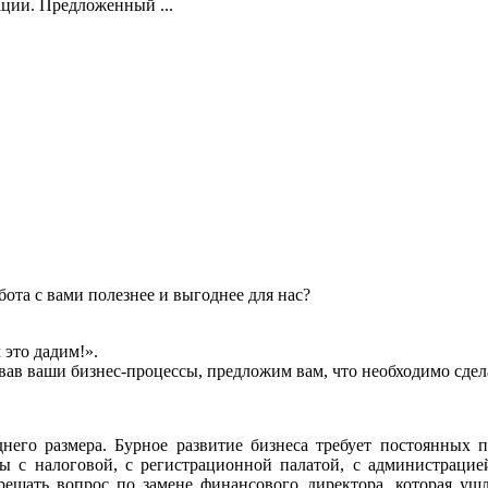
ции. Предложенный ...
ота с вами полезнее и выгоднее для нас?
 это дадим!».
в ваши бизнес-процессы, предложим вам, что необходимо сдела
его размера. Бурное развитие бизнеса требует постоянных п
 с налоговой, с регистрационной палатой, с администрацией
решать вопрос по замене финансового директора, которая ушл