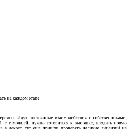
ть на каждом этапе.
еремен. Идут постоянные взаимодействия с собственниками,
, с таможней, нужно готовиться к выставке, вводить новую
а в декрет, тут еще пришли проверять наличие лицензий на