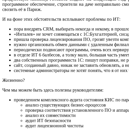
программное обеспечение, строители на даче неправильно смон
свозить её в Париж.
И на фоне этих обстоятельств всплывают проблемы по ИТ:
пора внедрять CRM, выбирать некогда и некому, в прошлом
«Инталев» не хочет совмещаться с 1С:Бухгалтерией, сис
пришла проверка лицензирования ПО, грозят увезти комп
нужно организовать обмен данными с удаленным филиало
периодически подвисают программы, очень всех нервир
в отделе ИТ 6 балбесов, а толку мало, большая часть уме
два собственных программиста 1С: пишут поправки, не р
сайт, созданный давно, никак не заставить обновлять, а 
системные администраторы не хотят понять, что я от ни
Жизненно?
Чем мы можем быть здесь полезны руководителям:
проведением комплексного аудита состояния КИС по па
анализ существующих бизнес-процессов
проверка соответствия установленного ПО и аппар
анализ их совместимости
аудит ИТ безопасности
аудит лицензионной чистоты