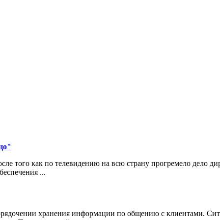
цо"
ле того как по телевидению на всю страну прогремело дело д
еспечения ...
порядочении хранения информации по общению с клиентами. Сит