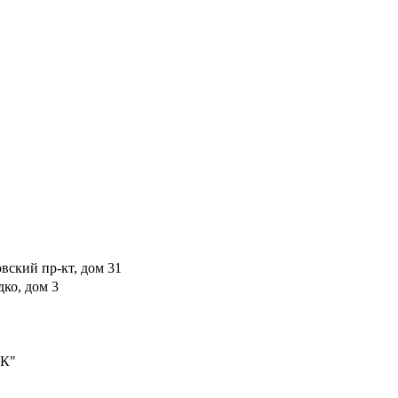
овский пр-кт, дом 31
дко, дом 3
ФК"