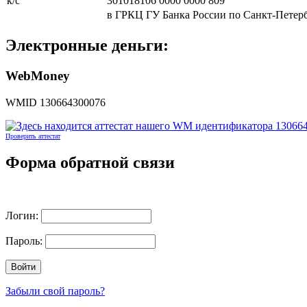
к/с
301018106 0000 0000 809
в ГРКЦ ГУ Банка России по Санкт-Петер
Электронные деньги:
WebMoney
WMID 130664300076
Проверить аттестат
Форма обратной связи
Логин:
Пароль:
Забыли свой пароль?