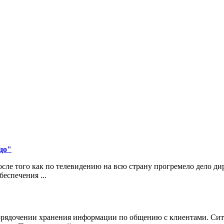
цо"
ле того как по телевидению на всю страну прогремело дело д
еспечения ...
порядочении хранения информации по общению с клиентами. Сит