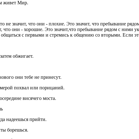
ым живет Мир.
о не значит, что они - плохие. Это значит, что пребывание рядо
т, что они - хорошие. Это значит,что пребывание рядом с ними ук
ай общаться с первыми и стремись к общению со вторыми. Если эт
 затем обжигает.
нового они тебе не принесут.
х мерой похвал или порицаний.
посередине висячего моста.
шь
уда надеешься прийти.
 ты борешься.