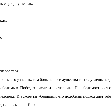
шь еще одну печаль.
уках.
б.
лабее тебя.
ьше ты его узнаешь, тем больше преимущества ты получаешь над
победимым. Победа зависит от противника. Непобедимость - от с
 человека. И вскоре ты убедишься, что подобный подход дает те
е, но не смешивай их.