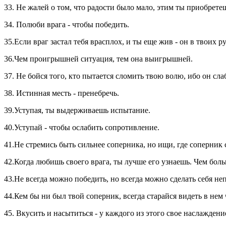
33. Не жалей о том, что радости было мало, этим ты приобрете
34. Полюби врага - чтобы победить.
35.Если враг застал тебя врасплох, и ты еще жив - он в твоих р
36.Чем проигрышней ситуация, тем она выигрышней.
37. Не бойся того, кто пытается сломить твою волю, ибо он сла
38. Истинная месть - пренебречь.
39.Уступая, ты выдерживаешь испытание.
40.Уступай - чтобы ослабить сопротивление.
41.Не стремись быть сильнее соперника, но ищи, где соперник с
42.Когда любишь своего врага, ты лучше его узнаешь. Чем бол
43.Не всегда можно победить, но всегда можно сделать себя не
44.Кем бы ни был твой соперник, всегда старайся видеть в нем
45. Вкусить и насытиться - у каждого из этого свое наслаждени