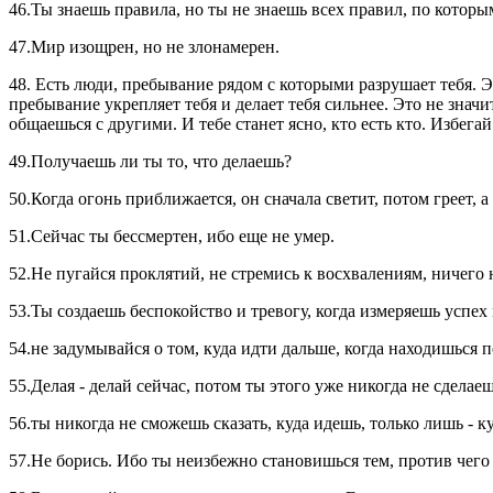
46.Ты знаешь правила, но ты не знаешь всех правил, по котор
47.Мир изощрен, но не злонамерен.
48. Есть люди, пребывание рядом с которыми разрушает тебя. Эт
пребывание укрепляет тебя и делает тебя сильнее. Это не значи
общаешься с другими. И тебе станет ясно, кто есть кто. Избег
49.Получаешь ли ты то, что делаешь?
50.Когда огонь приближается, он сначала светит, потом греет, а
51.Сейчас ты бессмертен, ибо еще не умер.
52.Не пугайся проклятий, не стремись к восхвалениям, ничего 
53.Ты создаешь беспокойство и тревогу, когда измеряешь успе
54.не задумывайся о том, куда идти дальше, когда находишься 
55.Делая - делай сейчас, потом ты этого уже никогда не сделае
56.ты никогда не сможешь сказать, куда идешь, только лишь - к
57.Не борись. Ибо ты неизбежно становишься тем, против чего