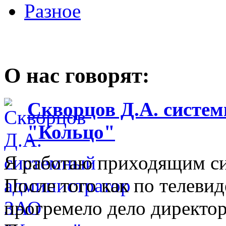
Разное
О нас говорят:
Скворцов Д.А. систе
"Кольцо"
Я работаю приходящим с
После того как по телеви
прогремело дело директо