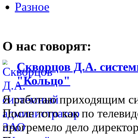
Разное
О нас говорят:
Скворцов Д.А. систе
"Кольцо"
Я работаю приходящим с
После того как по телеви
прогремело дело директо