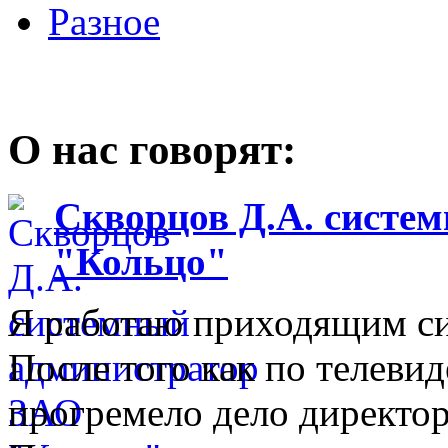
Разное
О нас говорят:
Скворцов Д.А. систе
"Кольцо"
Я работаю приходящим с
После того как по телеви
прогремело дело директо