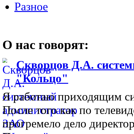
Разное
О нас говорят:
Скворцов Д.А. систе
"Кольцо"
Я работаю приходящим с
После того как по телеви
прогремело дело директо