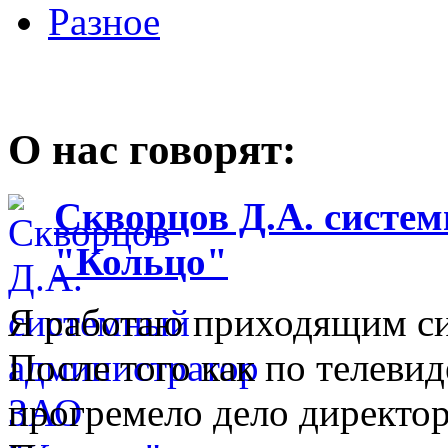
Разное
О нас говорят:
Скворцов Д.А. систе
"Кольцо"
Я работаю приходящим с
После того как по телеви
прогремело дело директо