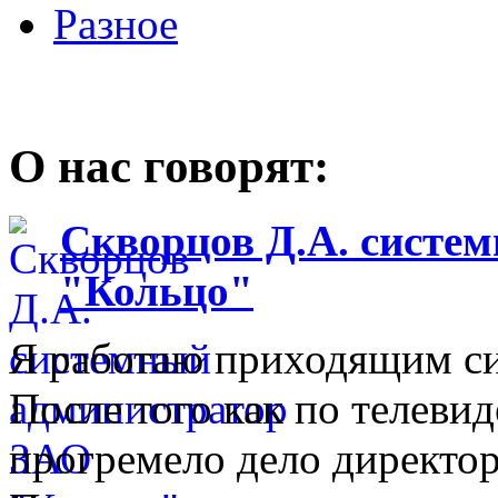
Разное
О нас говорят:
Скворцов Д.А. систе
"Кольцо"
Я работаю приходящим с
После того как по телеви
прогремело дело директо