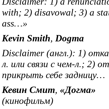
Disclaimer: 1) a renunciati
with; 2) disavowal; 3) a st
ass…»
Kevin Smith
,
Dogma
Disclaimer (англ.): 1) от
л. или связи с чем-л.; 2) 
прикрыть себе задницу…
Кевин Смит
,
«Догма»
(кинофильм)