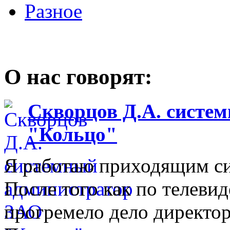
Разное
О нас говорят:
Скворцов Д.А. систе
"Кольцо"
Я работаю приходящим с
После того как по телеви
прогремело дело директо