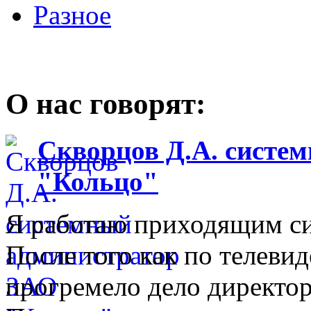
Разное
О нас говорят:
Скворцов Д.А. систе
"Кольцо"
Я работаю приходящим с
После того как по телеви
прогремело дело директо