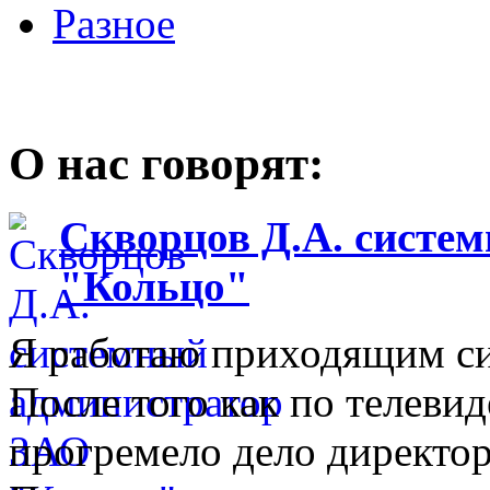
Разное
О нас говорят:
Скворцов Д.А. систе
"Кольцо"
Я работаю приходящим с
После того как по телеви
прогремело дело директо