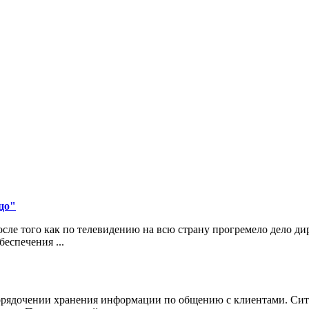
цо"
ле того как по телевидению на всю страну прогремело дело д
еспечения ...
порядочении хранения информации по общению с клиентами. Сит