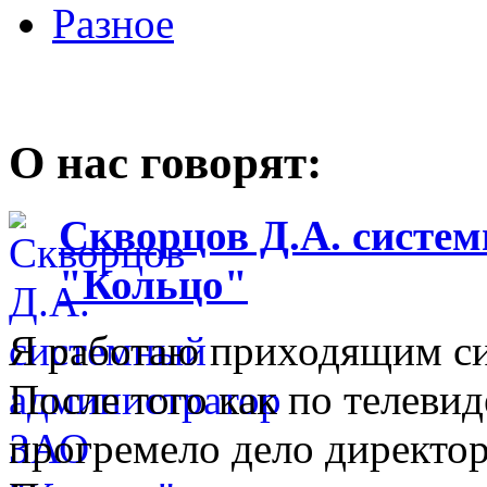
Разное
О нас говорят:
Скворцов Д.А. систе
"Кольцо"
Я работаю приходящим с
После того как по телеви
прогремело дело директо